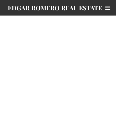
Ir
EDGAR ROMERO REAL ESTATE
al
contenido
principal